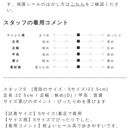
す。保護シールのはがし方は
こちら
をご確認くださ
い。
スタッフの着用コメント
フィット感
きつめ
ゆったり
足長
短め
長め
足幅
狭め
広め
甲高
低め
高め
重さ
軽め
重め
素材感
柔らかめ
硬め
スタッフS [普段のサイズ：Sサイズ/22.5cm]
足長:22.5cm / 足幅：狭め(D) / 甲高：普通
サイズ選びのポイント：ぴったりめを選びます
【試着サイズ】Sサイズ/素足で着用
【サイズ感】Sサイズでぴったりでした。
【着用コメント】程よいヒール高で歩きやすいです。