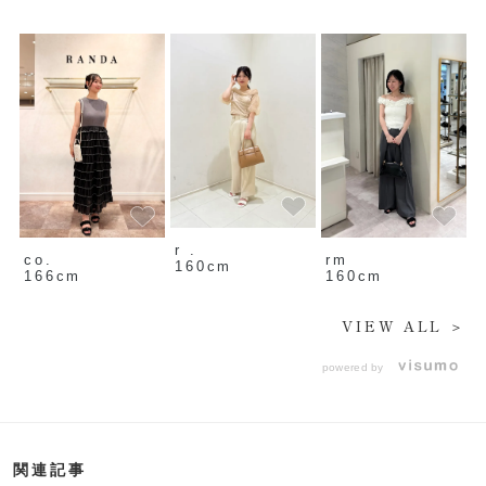
r .
co.
rm
160cm
166cm
160cm
VIEW ALL ＞
powered by
関連記事