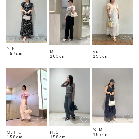
Y.K
M
yu
157cm
163cm
153cm
S.M
M.T.G
N.S
167cm
158cm
158cm