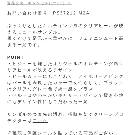
返品交換・キャンセルについて ＞
お問い合わせ番号：PS37212 M2A
ぷっくりとしたキルティング風のクリアヒールが映
えるミュールサンダル。
履くだけで足元から華やかに、フェミニンムード高
まる一足です。
POINT
・ビジューを施したオリジナルのキルティング風ク
リアヒールが映えるデザイン
・ヒールカラーにもこだわり、アイボリーとピンク
はパールを表現したカラーで女性らしく、ブラック
はクリアなグレー色で統一感をプラス
・ベルトはやわらかいギャザーデザインで履き心地
にもデザイン性にもこだわった一足
サンダルのつま先の汚れ、指跡を防ぐクリーンプロ
テクターは
こちら
※靴底に保護シールを貼っている商品がございま