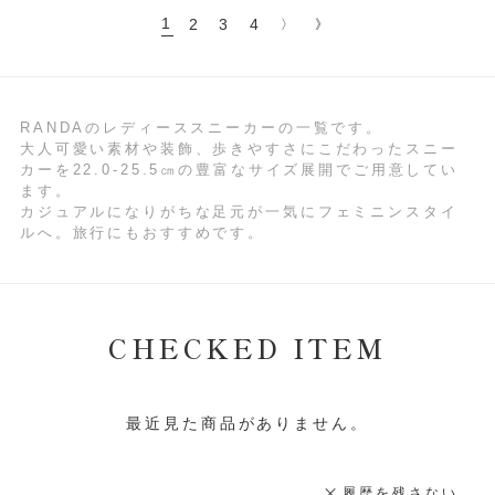
1
2
3
4
〉
》
RANDAのレディーススニーカーの一覧です。
大人可愛い素材や装飾、歩きやすさにこだわったスニー
カーを22.0‐25.5㎝の豊富なサイズ展開でご用意してい
ます。
カジュアルになりがちな足元が一気にフェミニンスタイ
ルへ。旅行にもおすすめです。
CHECKED ITEM
最近見た商品がありません。
履歴を残さない