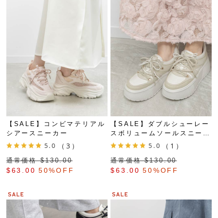
【SALE】コンビマテリアル
【SALE】ダブルシューレー
シアースニーカー
スボリュームソールスニーカ
ー
5.0
（3）
5.0
（1）
通常価格 $‌130.00
通常価格 $‌130.00
$‌63.00
50%OFF
$‌63.00
50%OFF