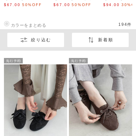
ーフリボンボリューム
×キルティング プラッ
刺繍デザインス
$‌67.00
50%OFF
$‌67.00
50%OFF
$‌94.00
30%O
スニーカー
トフォームスニーカー
ー
194
件
カラーをまとめる
絞り込む
新着順