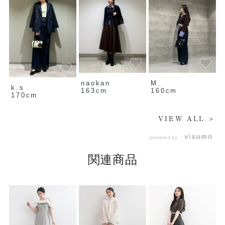
naokan
M.
k.s
163cm
160cm
170cm
VIEW ALL ＞
powered by
関連商品