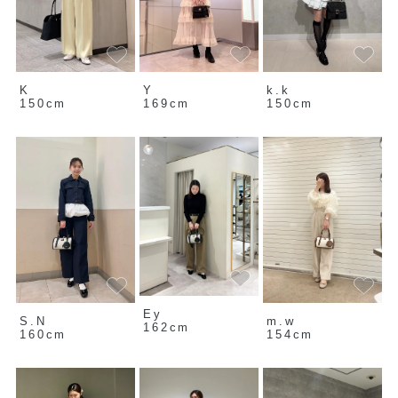
K
Y
k.k
150cm
169cm
150cm
Ey
S.N
m.w
162cm
160cm
154cm