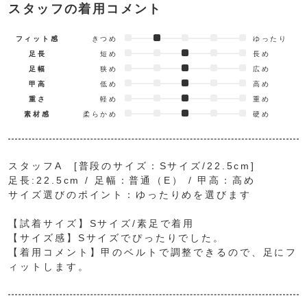
スタッフの着用コメント
フィット感
きつめ
ゆったり
足長
短め
長め
足幅
狭め
広め
甲高
低め
高め
重さ
軽め
重め
素材感
柔らかめ
硬め
スタッフA [普段のサイズ：Sサイズ/22.5cm]
足長:22.5cm / 足幅：普通（E） / 甲高：高め
サイズ選びのポイント：ゆったりめを選びます
【試着サイズ】Sサイズ/素足で着用
【サイズ感】Sサイズでぴったりでした。
【着用コメント】甲のベルトで調整できるので、足にフ
ィットします。