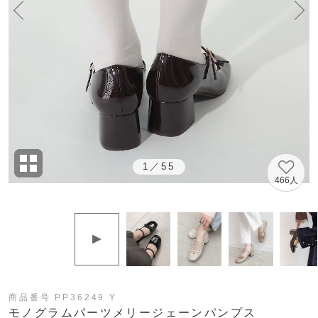
1
／
55
466人
商品番号 PP36249 Y
モノグラムパーツメリージェーンパンプス