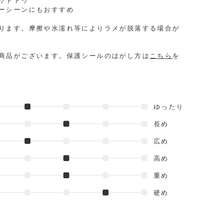
ッドトゥ
ーシーンにもおすすめ
ります。摩擦や水濡れ等によりラメが脱落する場合が
。
商品がございます。保護シールのはがし方は
こちら
を
ゆったり
長め
広め
高め
重め
硬め