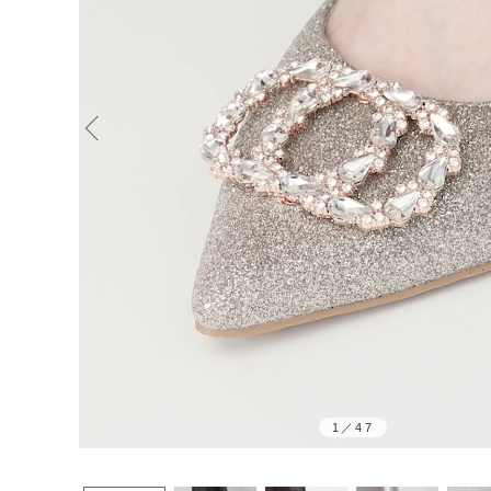
1
／
47