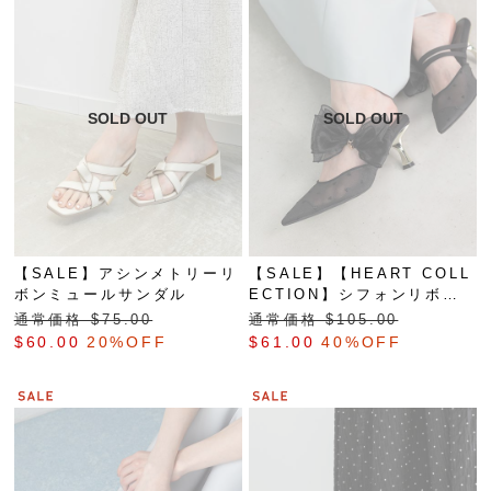
【SALE】アシンメトリーリ
【SALE】【HEART COLL
ボンミュールサンダル
ECTION】シフォンリボン
ハートミュールパンプス
通常価格 $‌75.00
通常価格 $‌105.00
$‌60.00
20%OFF
$‌61.00
40%OFF