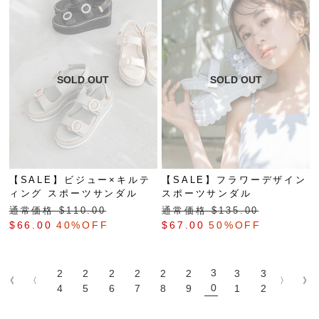
【SALE】ビジュー×キルテ
【SALE】フラワーデザイン
ィング スポーツサンダル
スポーツサンダル
通常価格 $‌110.00
通常価格 $‌135.00
$‌66.00
40%OFF
$‌67.00
50%OFF
3
2
2
2
2
2
2
3
3
《
〈
〉
》
0
4
5
6
7
8
9
1
2