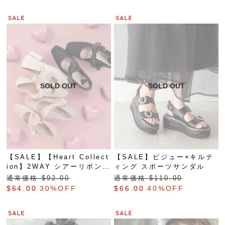
【SALE】【Heart Collect
【SALE】ビジュー×キルテ
ion】2WAY シアーリボンハ
ィング スポーツサンダル
ートフラットパンプス
通常価格 $‌92.00
通常価格 $‌110.00
$‌64.00
30%OFF
$‌66.00
40%OFF