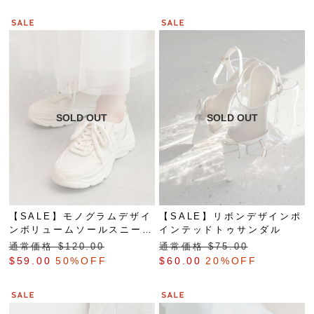
【SALE】モノグラムデザイ
【SALE】リボンデザインポ
ンボリュームソールスニーカ
インテッドトゥサンダル
ー
通常価格 $‌120.00
通常価格 $‌75.00
$‌59.00
50%OFF
$‌60.00
20%OFF