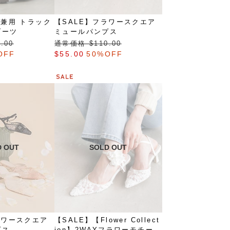
雨兼用 トラック
【SALE】フラワースクエア
ブーツ
ミュールパンプス
.00
通常価格 $‌110.00
OFF
$‌55.00
50%OFF
ラワースクエア
【SALE】【Flower Collect
プス
ion】2WAYフラワーモチーフ