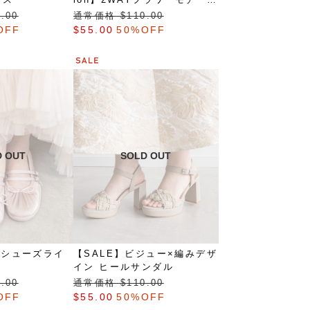
アンクルストラップパンプス
.00
通常価格 $‌110.00
OFF
$‌55.00
50%OFF
ゥシューズライ
【SALE】ビジュー×編みデザ
イン ヒールサンダル
.00
通常価格 $‌110.00
OFF
$‌55.00
50%OFF