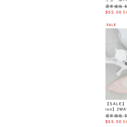
通常価格 $‌
$‌55.00
5
【SALE】【
ion】2
アンクル
通常価格 $‌
$‌55.00
5