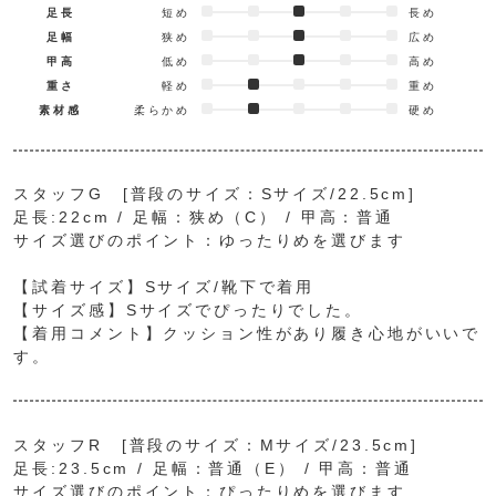
足長
短め
長め
足幅
狭め
広め
甲高
低め
高め
重さ
軽め
重め
素材感
柔らかめ
硬め
スタッフG [普段のサイズ：Sサイズ/22.5cm]
足長:22cm / 足幅：狭め（C） / 甲高：普通
サイズ選びのポイント：ゆったりめを選びます
【試着サイズ】Sサイズ/靴下で着用
【サイズ感】Sサイズでぴったりでした。
【着用コメント】クッション性があり履き心地がいいで
す。
スタッフR [普段のサイズ：Mサイズ/23.5cm]
足長:23.5cm / 足幅：普通（E） / 甲高：普通
サイズ選びのポイント：ぴったりめを選びます