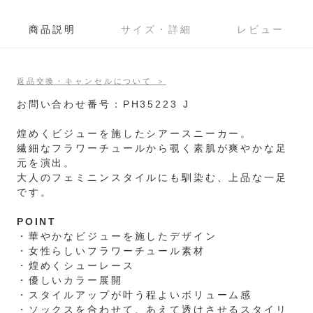
商品説明
サイズ・詳細
レビュー
返品交換・キャンセルについて ＞
お問い合わせ番号：PH35223 J
煌めくビジューを施したシアースニーカー。
繊細なフラワーチュールから覗く素肌が爽やかな足
元を演出。
大人のフェミニンスタイルにも馴染む、上品な一足
です。
POINT
・華やかなビジューを施したデザイン
・女性らしいフラワーチュール素材
・煌めくシューレース
・優しいカラー展開
・スタイルアップが叶う程よいボリューム感
・ソックスを合わせて、あえて透けさせるスタイリ