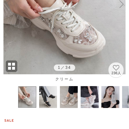
1
／
34
236人
クリーム