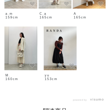
a.m
C.a
A
159cm
165cm
165cm
M.
yu
160cm
153cm
powered by