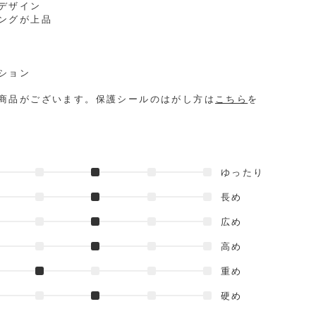
デザイン
ングが上品
ション
商品がございます。保護シールのはがし方は
こちら
を
ゆったり
長め
広め
高め
重め
硬め