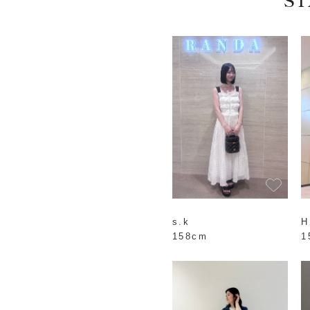
s.k
H
158cm
1