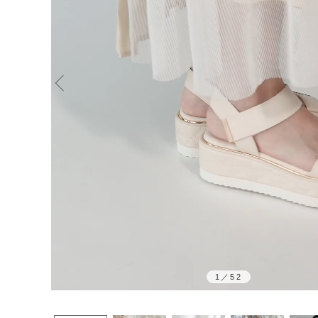
1
／
52