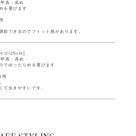
/ 甲高：高め
めを選びます
用
。
調節できるのでフィット感があります。
ズ/25cm]
/ 甲高：高め
のでゆったりめを選びます
着用
す。
くて歩きやすいです。
AFF STYLING