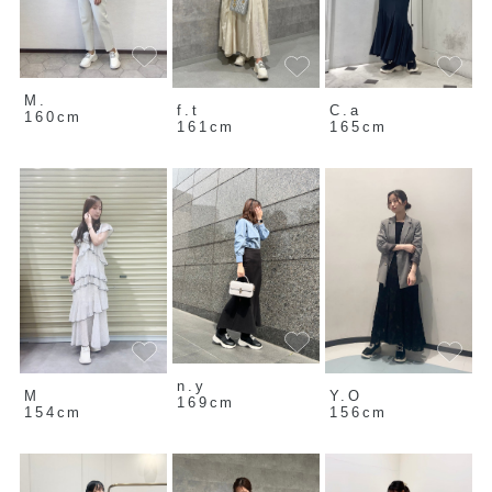
M.
f.t
C.a
160cm
161cm
165cm
n.y
M
Y.O
169cm
154cm
156cm