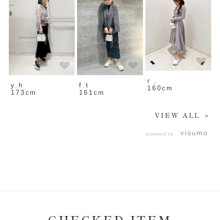
r .
y.h
f.t
160cm
173cm
161cm
VIEW ALL ＞
powered by
CHECKED ITEM