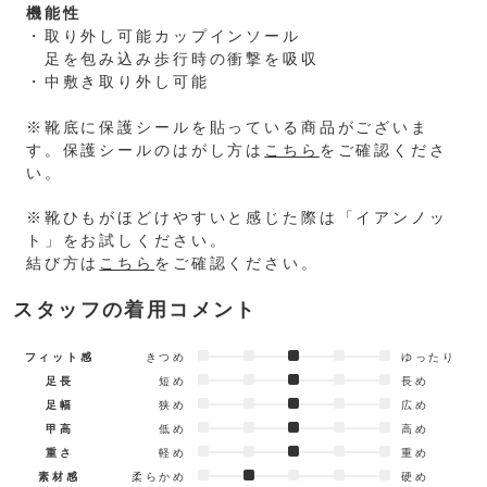
機能性
・取り外し可能カップインソール
足を包み込み歩行時の衝撃を吸収
・中敷き取り外し可能
※靴底に保護シールを貼っている商品がございま
す。保護シールのはがし方は
こちら
をご確認くださ
い。
※靴ひもがほどけやすいと感じた際は「イアンノッ
ト」をお試しください。
結び方は
こちら
をご確認ください。
スタッフの着用コメント
フィット感
きつめ
ゆったり
足長
短め
長め
足幅
狭め
広め
甲高
低め
高め
重さ
軽め
重め
素材感
柔らかめ
硬め