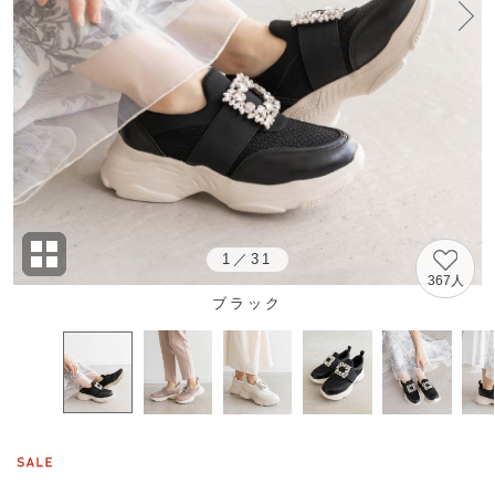
1
／
31
367人
ブラック