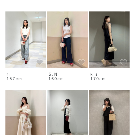
ri
S.N
k.s
157cm
160cm
170cm