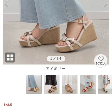
1
／
54
1032人
アイボリー