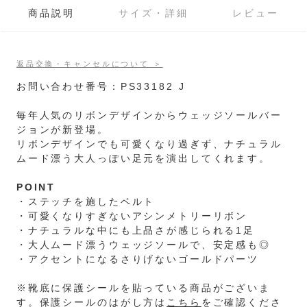
商品説明
サイズ・詳細
レビュー
返品交換・キャンセルについて ＞
お問い合わせ番号：PS33182 J
毎年人気のリボンデザインからウェッジソールバー
ジョンが新登場。
リボンデザインでも可愛くなり過ぎず、ナチュラル
ムード漂う大人っぽい足元を演出してくれます。
POINT
・ステッチを施したベルト
・可愛くなりすぎないアシンメトリーリボン
・ナチュラルな中にも上品さが感じられる1足
・大人ムード漂うウェッジソールで、安定感も◎
・アクセントになるさりげないゴールドパーツ
※靴底に保護シールを貼っている商品がございま
す。保護シールのはがし方は
こちら
をご確認くださ