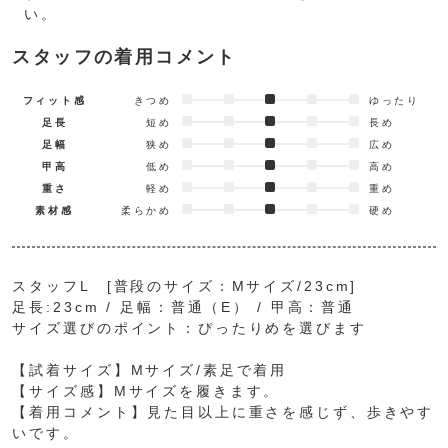
い。
スタッフの着用コメント
フィット感
きつめ
ゆったり
足長
短め
長め
足幅
狭め
広め
甲高
低め
高め
重さ
軽め
重め
素材感
柔らかめ
硬め
スタッフL [普段のサイズ：Mサイズ/23cm]
足長:23cm / 足幅：普通（E） / 甲高：普通
サイズ選びのポイント：ぴったりめを選びます
【試着サイズ】Mサイズ/素足で着用
【サイズ感】Mサイズを履きます。
【着用コメント】見た目以上に重さを感じず、歩きやす
いです。