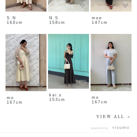
S.N
N.S
moe
160cm
158cm
147cm
kai.s
mo
mo
153cm
167cm
167cm
VIEW ALL ＞
powered by