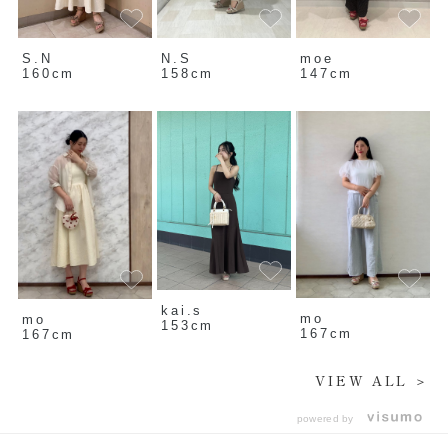
S.N
N.S
moe
160cm
158cm
147cm
kai.s
mo
mo
153cm
167cm
167cm
VIEW ALL ＞
powered by