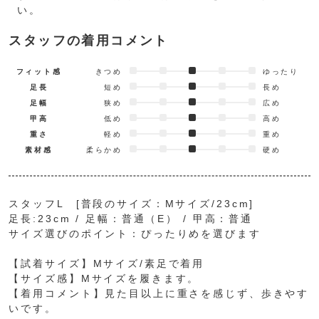
い。
スタッフの着用コメント
フィット感
きつめ
ゆったり
足長
短め
長め
足幅
狭め
広め
甲高
低め
高め
重さ
軽め
重め
素材感
柔らかめ
硬め
スタッフL [普段のサイズ：Mサイズ/23cm]
足長:23cm / 足幅：普通（E） / 甲高：普通
サイズ選びのポイント：ぴったりめを選びます
【試着サイズ】Mサイズ/素足で着用
【サイズ感】Mサイズを履きます。
【着用コメント】見た目以上に重さを感じず、歩きやす
いです。