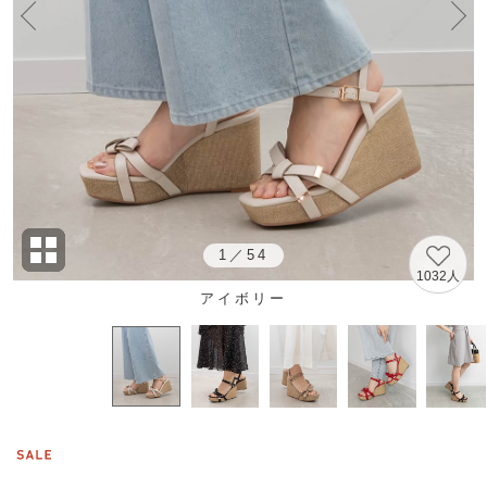
1
／
54
1032人
アイボリー