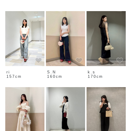
ri
S.N
k.s
157cm
160cm
170cm