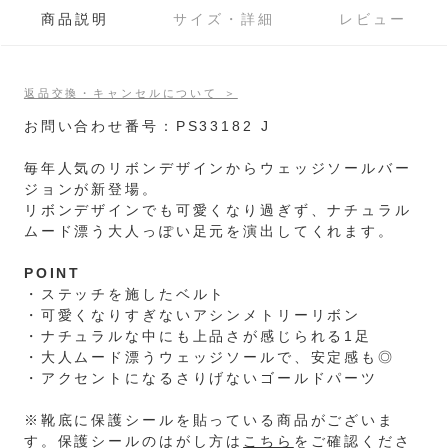
商品説明
サイズ・詳細
レビュー
返品交換・キャンセルについて ＞
お問い合わせ番号：PS33182 J
毎年人気のリボンデザインからウェッジソールバー
ジョンが新登場。
リボンデザインでも可愛くなり過ぎず、ナチュラル
ムード漂う大人っぽい足元を演出してくれます。
POINT
・ステッチを施したベルト
・可愛くなりすぎないアシンメトリーリボン
・ナチュラルな中にも上品さが感じられる1足
・大人ムード漂うウェッジソールで、安定感も◎
・アクセントになるさりげないゴールドパーツ
※靴底に保護シールを貼っている商品がございま
す。保護シールのはがし方は
こちら
をご確認くださ