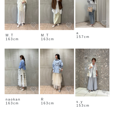
a
M.T
M.T
157cm
163cm
163cm
naokan
R
s.y
163cm
163cm
153cm