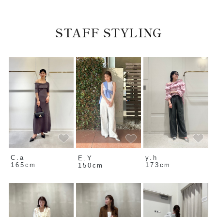
STAFF STYLING
C.a
y.h
E.Y
165cm
173cm
150cm