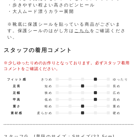
・歩きやすい程よい高さのピンヒール
・大人ムード漂うカラー展開
※靴底に保護シールを貼っている商品がございま
す。保護シールのはがし方は
こちら
をご確認くださ
い。
スタッフの着用コメント
※少しゆったりめのお作りとなっております。必ずスタッフ着用
コメントをご確認ください。
フィット感
きつめ
ゆったり
足長
短め
長め
足幅
狭め
広め
甲高
低め
高め
重さ
軽め
重め
素材感
柔らかめ
硬め
スタッフG [普段のサイズ：Sサイズ/22.5cm]