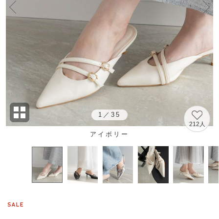
1
／
35
212人
アイボリー