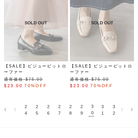
【SALE】ビジュービットロ
【SALE】ビジュービットロ
ーファー
ーファー
通常価格 $‌75.00
通常価格 $‌75.00
$‌23.00
70%OFF
$‌23.00
70%OFF
3
2
2
2
2
2
2
3
3
《
〈
〉
》
0
4
5
6
7
8
9
1
2