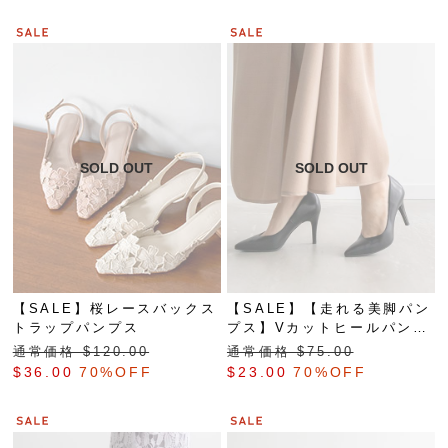
【SALE】桜レースバックス
【SALE】【走れる美脚パン
トラップパンプス
プス】Vカットヒールパンプ
ス
通常価格 $‌120.00
通常価格 $‌75.00
$‌36.00
70%OFF
$‌23.00
70%OFF