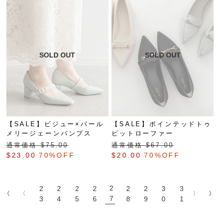
【SALE】ビジュー×パール
【SALE】ポインテッドトゥ
メリージェーンパンプス
ビットローファー
通常価格 $‌75.00
通常価格 $‌67.00
$‌23.00
70%OFF
$‌20.00
70%OFF
2
2
2
2
2
2
2
3
3
《
〈
〉
》
7
3
4
5
6
8
9
0
1