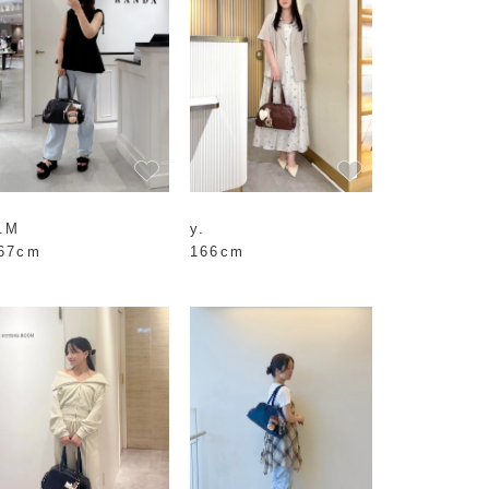
.M
y.
67cm
166cm