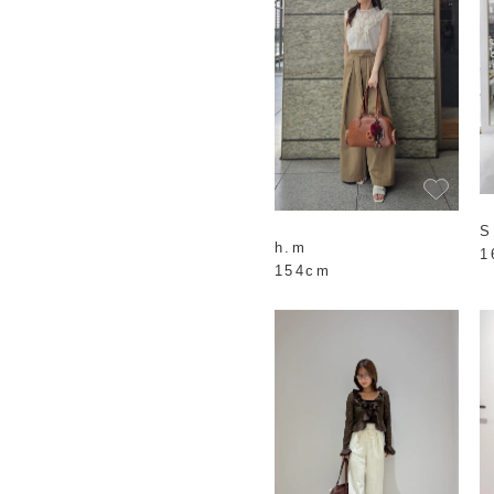
S
h.m
1
154cm