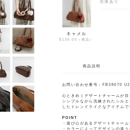
在庫あり
キャメル
$‌130.00
（税込）
商品説明
お問い合わせ番号：FB38070 U
心ときめくデザートチャームが目
シンプルながら洗練されたシルエ
したトレンドライクなアイテムで
POINT
・遊び心があるデザートチャーム
・カラーによってデザインの違う