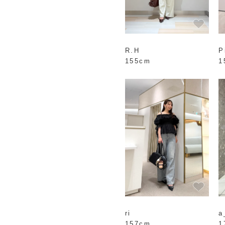
R.H
P
155cm
1
ri
a
157cm
1