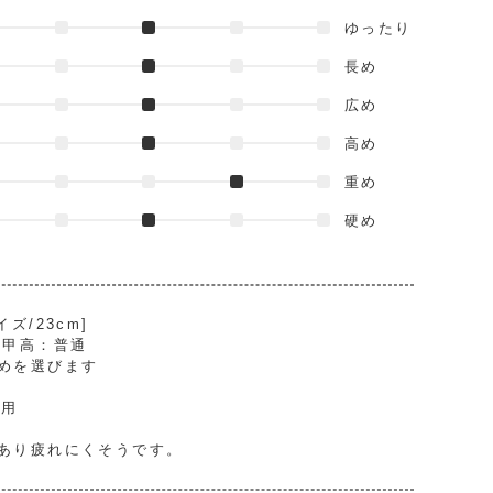
ゆったり
長め
広め
高め
重め
硬め
ズ/23cm]
/ 甲高：普通
めを選びます
着用
。
あり疲れにくそうです。