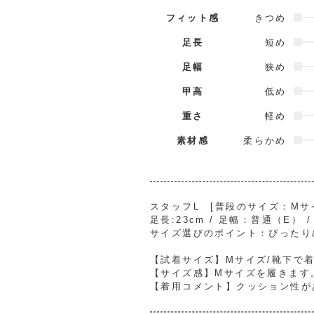
フィット感
きつめ
足長
短め
足幅
狭め
甲高
低め
重さ
軽め
素材感
柔らかめ
スタッフL [普段のサイズ：Mサイ
足長:23cm / 足幅：普通（E） 
サイズ選びのポイント：ぴったり
【試着サイズ】Mサイズ/靴下で
【サイズ感】Mサイズを履きます
【着用コメント】クッション性が