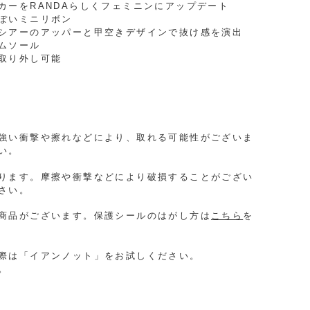
カーをRANDAらしくフェミニンにアップデート
ぽいミニリボン
シアーのアッパーと甲空きデザインで抜け感を演出
ムソール
取り外し可能
強い衝撃や擦れなどにより、取れる可能性がございま
い。
ります。摩擦や衝撃などにより破損することがござい
さい。
商品がございます。保護シールのはがし方は
こちら
を
際は「イアンノット」をお試しください。
。