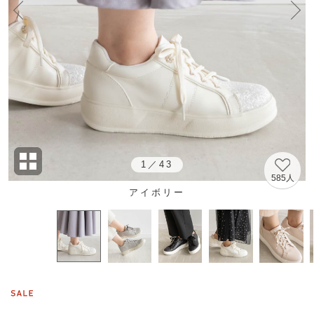
1
／
43
585人
アイボリー