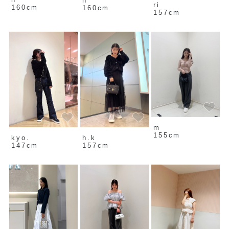
h
ri
160cm
160cm
157cm
m
155cm
kyo.
h.k
147cm
157cm