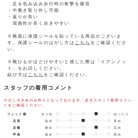
足を包み込み歩行時の衝撃を吸収
・中敷き取り外し可能
・返りが良い
屈曲性が良く歩きやすい
※靴底に保護シールを貼っている商品がございま
す。保護シールのはがし方は
こちら
をご確認くださ
い。
※靴ひもがほどけやすいと感じた際は「イアンノッ
ト」をお試しください。
結び方は
こちら
をご確認ください。
スタッフの着用コメント
※少し大きめのお作りとなっております。必ずスタッフ着用コメン
トをご確認ください。
フィット感
きつめ
ゆったり
足長
短め
長め
足幅
狭め
広め
甲高
低め
高め