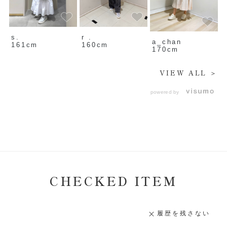
s.
r .
a_chan
161cm
160cm
170cm
VIEW ALL ＞
powered by
CHECKED ITEM
履歴を残さない