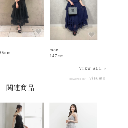
moe
65cm
147cm
VIEW ALL ＞
powered by
関連商品