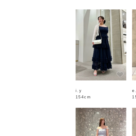
i.y
e
154cm
1