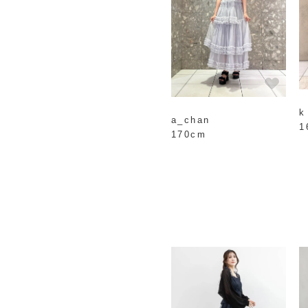
k
a_chan
1
170cm