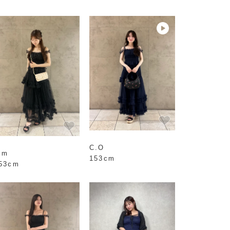
C.O
.m
153cm
53cm