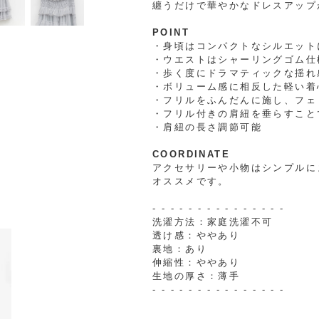
纏うだけで華やかなドレスアップ
POINT
・身頃はコンパクトなシルエット
・ウエストはシャーリングゴム仕
・歩く度にドラマティックな揺れ
・ボリューム感に相反した軽い着
・フリルをふんだんに施し、フェ
・フリル付きの肩紐を垂らすこと
・肩紐の長さ調節可能
COORDINATE
アクセサリーや小物はシンプルに
オススメです。
- - - - - - - - - - - - - - -
洗濯方法：家庭洗濯不可
透け感：ややあり
裏地：あり
伸縮性：ややあり
生地の厚さ：薄手
- - - - - - - - - - - - - - -