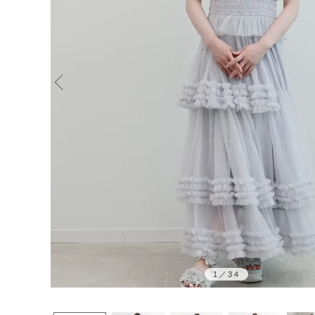
1
／
34