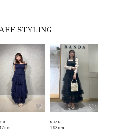
AFF STYLING
oe
suzu
47cm
163cm