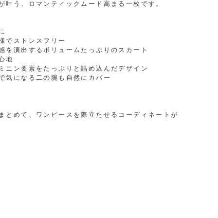
が叶う、ロマンティックムード高まる一枚です。
に
様でストレスフリー
感を演出するボリュームたっぷりのスカート
心地
ミニン要素をたっぷりと詰め込んだデザイン
で気になる二の腕も自然にカバー
まとめて、ワンピースを際立たせるコーディネートが