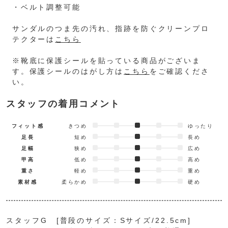
・ベルト調整可能
サンダルのつま先の汚れ、指跡を防ぐクリーンプロ
テクターは
こちら
※靴底に保護シールを貼っている商品がございま
す。保護シールのはがし方は
こちら
をご確認くださ
い。
スタッフの着用コメント
フィット感
きつめ
ゆったり
足長
短め
長め
足幅
狭め
広め
甲高
低め
高め
重さ
軽め
重め
素材感
柔らかめ
硬め
スタッフG [普段のサイズ：Sサイズ/22.5cm]