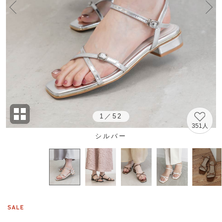
1
／
52
351人
シルバー