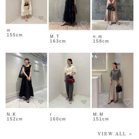
m
155cm
M.T
n.m
163cm
158cm
N.K
r .
M.M
152cm
160cm
151cm
VIEW ALL ＞