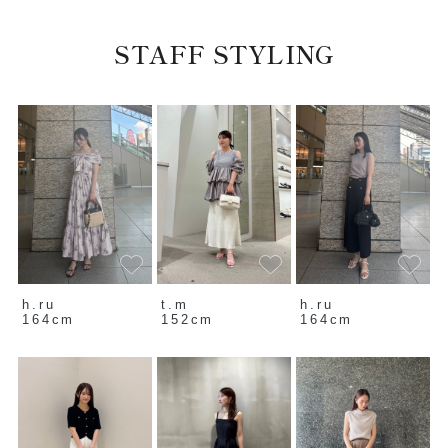
STAFF STYLING
h.ru
h.ru
t.m
164cm
164cm
152cm