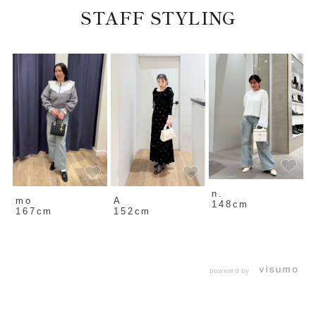
STAFF STYLING
n.
mo
A
148cm
167cm
152cm
powered by