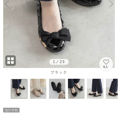
1
／
23
8人
ブラック