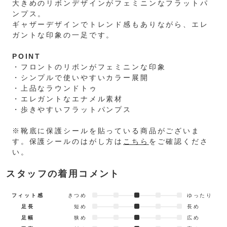
大きめのリボンデザインがフェミニンなフラットパ
ンプス。
ギャザーデザインでトレンド感もありながら、エレ
ガントな印象の一足です。
POINT
・フロントのリボンがフェミニンな印象
・シンプルで使いやすいカラー展開
・上品なラウンドトゥ
・エレガントなエナメル素材
・歩きやすいフラットパンプス
※靴底に保護シールを貼っている商品がございま
す。保護シールのはがし方は
こちら
をご確認くださ
い。
スタッフの着用コメント
フィット感
きつめ
ゆったり
足長
短め
長め
足幅
狭め
広め