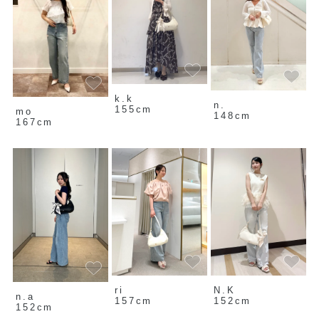
k.k
n.
155cm
mo
148cm
167cm
ri
N.K
n.a
157cm
152cm
152cm