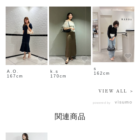
s
A.O.
k.s
162cm
167cm
170cm
VIEW ALL ＞
powered by
関連商品