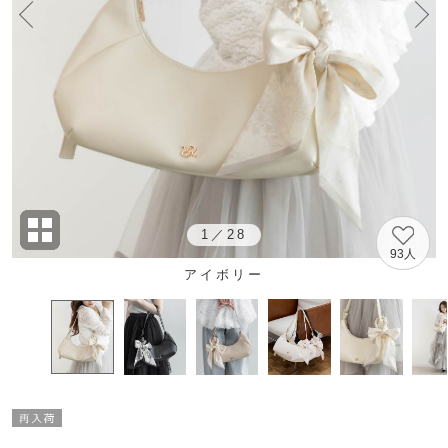
1
／
28
93人
アイボリー