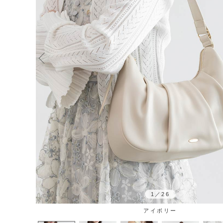
1
／
26
アイボリー