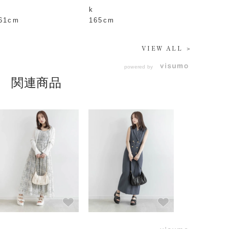
.
k
61cm
165cm
VIEW ALL ＞
powered by
関連商品