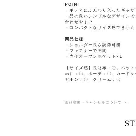
POINT
・ボディにふんわり入ったギャザ
・品の良いシンプルなデザインで
合わせやすい
・コンパクトなサイズ感できちん
商品仕様
・ショルダー長さ調節可能
・ファスナーで開閉
・内側オープンポケット×1
【サイズ感】長財布：〇、ペットボト
㎝）：〇、ポーチ：〇、カードケ
ヤホン：〇、クリーム：〇
返品交換・キャンセルについて ＞
ST