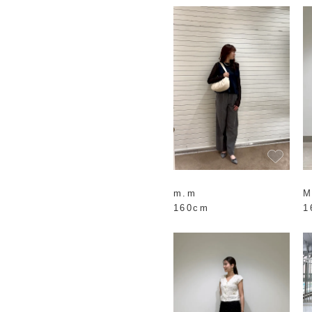
m.m
M
160cm
1