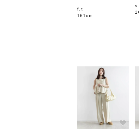
s
f.t
1
161cm