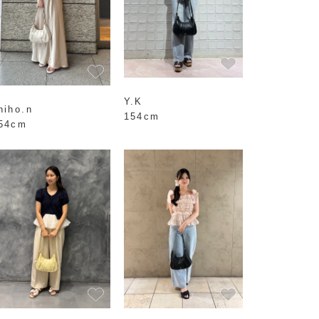
Y.K
hiho.n
154cm
54cm