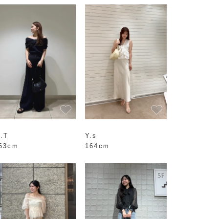
.T
Y.s
63cm
164cm