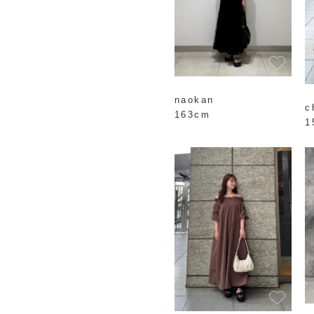
naokan
c
163cm
1