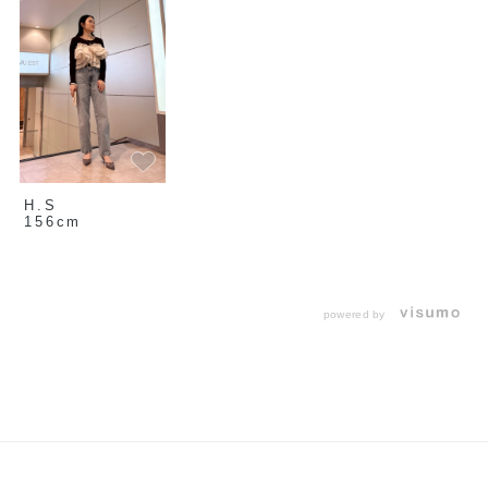
H.S
156cm
powered by