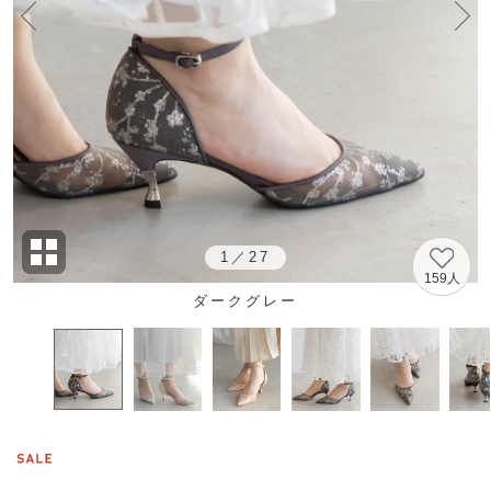
1
／
27
159人
ダークグレー