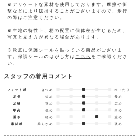
※デリケートな素材を使用しております。摩擦や衝
撃などにより破損することがございますので、歩行
の際はご注意ください。
※生地の特性上、柄の配置に個体差が生じるため、
写真と見え方が異なる場合があります。
※靴底に保護シールを貼っている商品がございま
す。保護シールのはがし方は
こちら
をご確認くださ
い。
スタッフの着用コメント
フィット感
きつめ
ゆったり
足長
短め
長め
足幅
狭め
広め
甲高
低め
高め
重さ
軽め
重め
素材感
柔らかめ
硬め