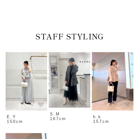
STAFF STYLING
S.M
E.Y
h.k
167cm
150cm
157cm