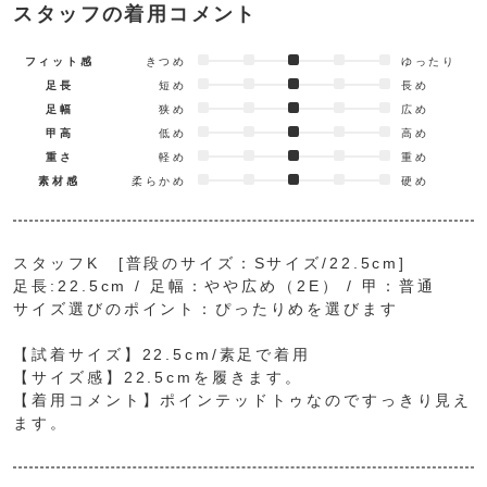
スタッフの着用コメント
フィット感
きつめ
ゆったり
足長
短め
長め
足幅
狭め
広め
甲高
低め
高め
重さ
軽め
重め
素材感
柔らかめ
硬め
スタッフK [普段のサイズ：Sサイズ/22.5cm]
足長:22.5cm / 足幅：やや広め（2E） / 甲：普通
サイズ選びのポイント：ぴったりめを選びます
【試着サイズ】22.5cm/素足で着用
【サイズ感】22.5cmを履きます。
【着用コメント】ポインテッドトゥなのですっきり見え
ます。