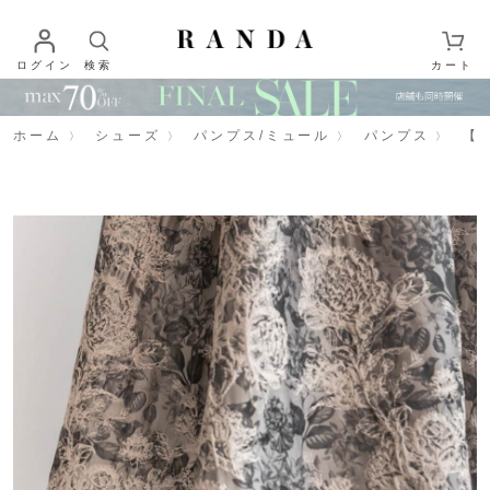
ログイン
検索
カート
ホーム
シューズ
パンプス/ミュール
パンプス
【