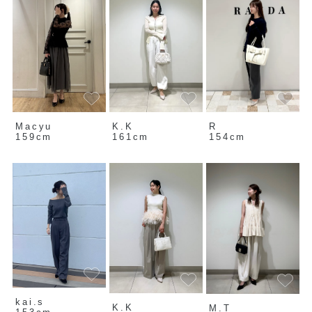
Macyu
K.K
R
159cm
161cm
154cm
kai.s
K.K
M.T