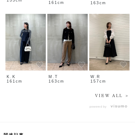
153cm
161cm
163cm
K.K
M.T
W.R
161cm
163cm
157cm
VIEW ALL ＞
powered by
関連記事