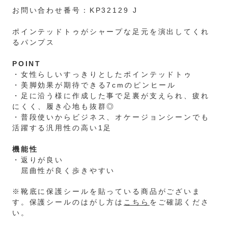
お問い合わせ番号：KP32129 J
ポインテッドトゥがシャープな足元を演出してくれ
るパンプス
POINT
・女性らしいすっきりとしたポインテッドトゥ
・美脚効果が期待できる7cmのピンヒール
・足に沿う様に作成した事で足裏が支えられ、疲れ
にくく、履き心地も抜群◎
・普段使いからビジネス、オケージョンシーンでも
活躍する汎用性の高い1足
機能性
・返りが良い
屈曲性が良く歩きやすい
※靴底に保護シールを貼っている商品がございま
す。保護シールのはがし方は
こちら
をご確認くださ
い。