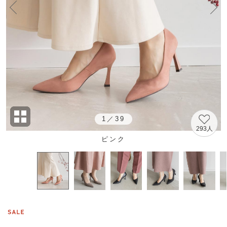
1
／
39
293人
ピンク