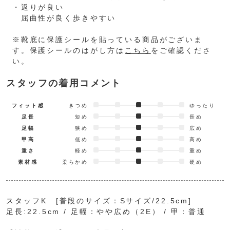
・返りが良い
屈曲性が良く歩きやすい
※靴底に保護シールを貼っている商品がございま
す。保護シールのはがし方は
こちら
をご確認くださ
い。
スタッフの着用コメント
フィット感
きつめ
ゆったり
足長
短め
長め
足幅
狭め
広め
甲高
低め
高め
重さ
軽め
重め
素材感
柔らかめ
硬め
スタッフK [普段のサイズ：Sサイズ/22.5cm]
足長:22.5cm / 足幅：やや広め（2E） / 甲：普通