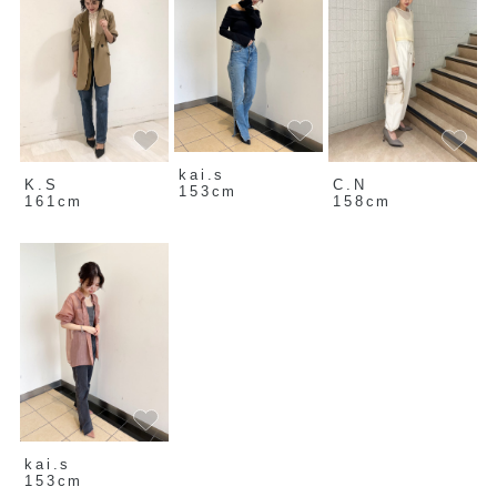
kai.s
K.S
C.N
153cm
161cm
158cm
kai.s
153cm