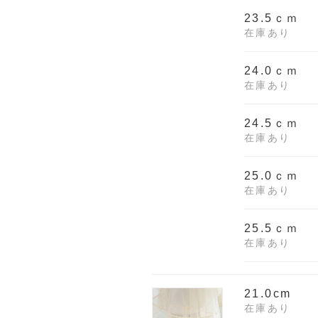
23.5ｃｍ
在庫あり
24.0ｃｍ
在庫あり
24.5ｃｍ
在庫あり
25.0ｃｍ
在庫あり
25.5ｃｍ
在庫あり
21.0cm
在庫あり