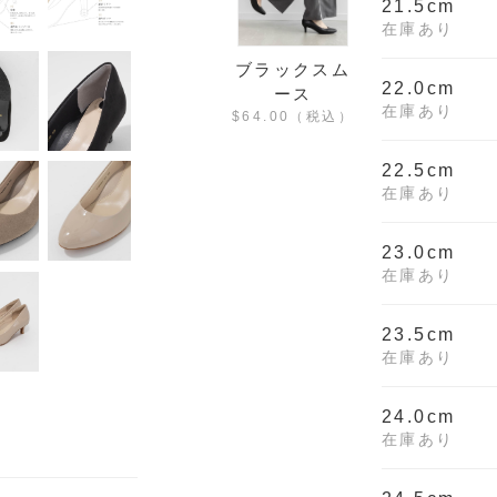
21.5cm
在庫あり
ブラックスム
22.0cm
ース
在庫あり
$‌64.00
（税込）
22.5cm
在庫あり
23.0cm
在庫あり
23.5cm
在庫あり
24.0cm
在庫あり