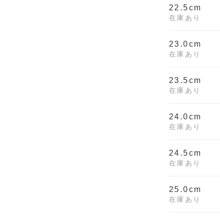
22.5cm
在庫あり
23.0cm
在庫あり
23.5cm
在庫あり
24.0cm
在庫あり
24.5cm
在庫あり
25.0cm
在庫あり