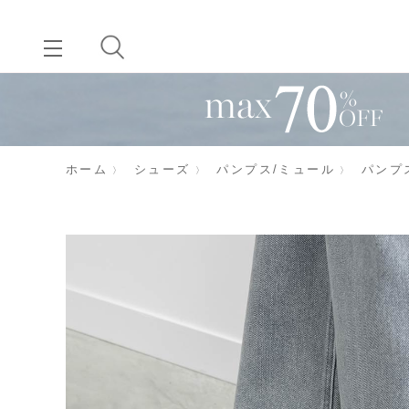
ホーム
シューズ
パンプス/ミュール
パンプ