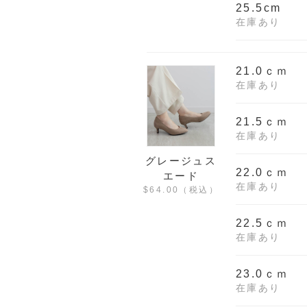
25.5cm
在庫あり
21.0ｃｍ
在庫あり
21.5ｃｍ
在庫あり
グレージュス
22.0ｃｍ
エード
在庫あり
$‌64.00
（税込）
22.5ｃｍ
在庫あり
23.0ｃｍ
在庫あり