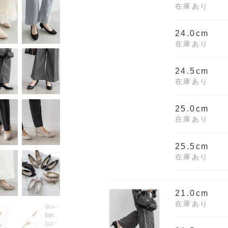
在庫あり
24.0cm
在庫あり
24.5cm
在庫あり
25.0cm
在庫あり
25.5cm
在庫あり
21.0cm
在庫あり