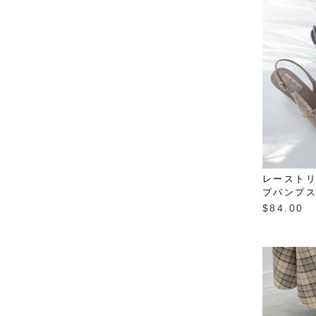
レースト
プパンプ
$‌84.00