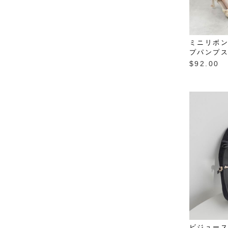
ミニリボ
プパンプ
$‌92.00
ビジュー