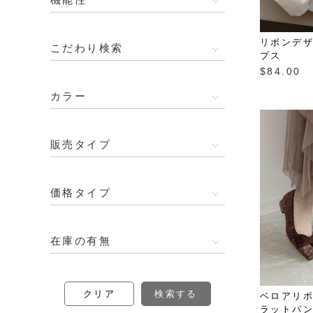
リボンデ
こだわり検索
プス
$‌84.00
カラー
販売タイプ
価格タイプ
在庫の有無
ベロアリ
ラットパ