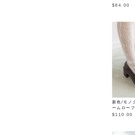
$‌84.00
新色/モノ
ームロー
$‌110.00