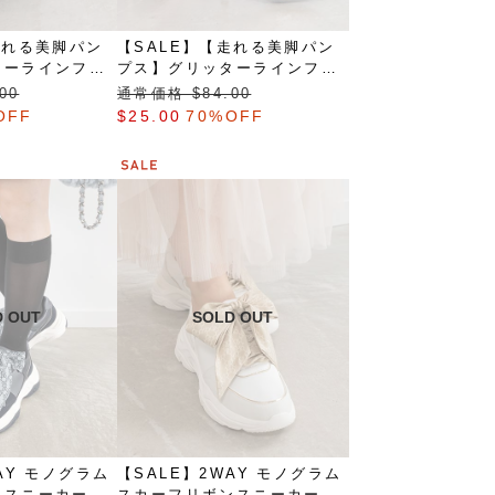
走れる美脚パン
【SALE】【走れる美脚パン
ターラインフィ
プス】グリッターラインフィ
ットパンプス
00
通常価格 $‌84.00
OFF
$‌25.00
70%OFF
AY モノグラム
【SALE】2WAY モノグラム
ンスニーカー
スカーフリボンスニーカー