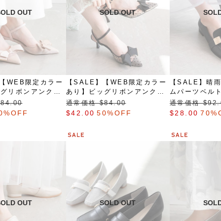
】【WEB限定カラー
【SALE】【WEB限定カラー
【SALE】晴
ッグリボンアンクル
あり】ビッグリボンアンクル
ムパーツベル
プパンプス
ストラップパンプス
84.00
通常価格 $‌84.00
通常価格 $‌92.
0%OFF
$‌42.00
50%OFF
$‌28.00
70%