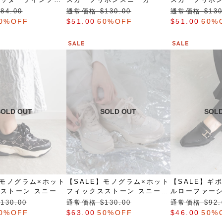
プス
84.00
通常価格 $‌130.00
通常価格 $‌130
0%OFF
$‌51.00
60%OFF
$‌51.00
60%
】モノグラム×ホット
【SALE】モノグラム×ホット
【SALE】ギ
ストーン スニーカ
フィックスストーン スニーカ
ルローファー
ー
130.00
通常価格 $‌130.00
通常価格 $‌92.
0%OFF
$‌63.00
50%OFF
$‌46.00
50%