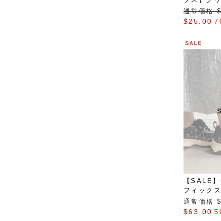
ットパン
通常価格 $‌
$‌25.00
7
【SALE
フィックス
ー
通常価格 $‌
$‌63.00
5