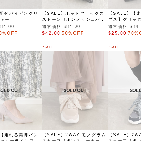
】配色パイピングリ
【SALE】ホットフィックス
【SALE】【
ファー
ストーンリボンメッシュパン
プス】グリッ
プス
ットパンプス
84.00
通常価格 $‌84.00
通常価格 $‌84.
0%OFF
$‌42.00
50%OFF
$‌25.00
70%
】【走れる美脚パン
【SALE】2WAY モノグラム
【SALE】2W
リッターラインフィ
スカーフリボンスニーカー
スカーフリボ