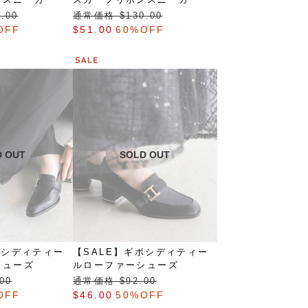
.00
通常価格 $‌130.00
OFF
$‌51.00
60%OFF
ボシディティー
【SALE】ギボシディティー
シューズ
ルローファーシューズ
00
通常価格 $‌92.00
OFF
$‌46.00
50%OFF