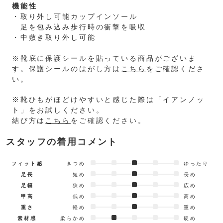
機能性
・取り外し可能カップインソール
足を包み込み歩行時の衝撃を吸収
・中敷き取り外し可能
※靴底に保護シールを貼っている商品がございま
す。保護シールのはがし方は
こちら
をご確認くださ
い。
※靴ひもがほどけやすいと感じた際は「イアンノッ
ト」をお試しください。
結び方は
こちら
をご確認ください。
スタッフの着用コメント
フィット感
きつめ
ゆったり
足長
短め
長め
足幅
狭め
広め
甲高
低め
高め
重さ
軽め
重め
素材感
柔らかめ
硬め