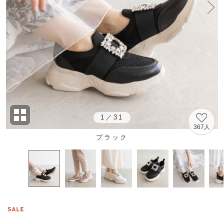
1
／
31
367人
ブラック