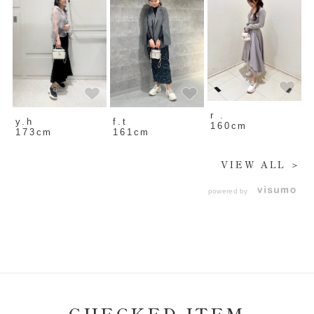
r .
y.h
f.t
160cm
173cm
161cm
VIEW ALL ＞
powered by
CHECKED ITEM