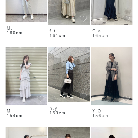
M.
f.t
C.a
160cm
161cm
165cm
n.y
M
Y.O
169cm
154cm
156cm