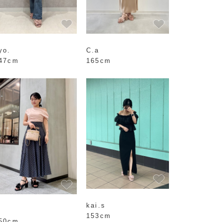
C.a
yo.
165cm
47cm
kai.s
153cm
50cm