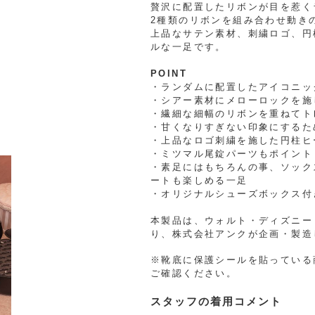
贅沢に配置したリボンが目を惹く
2種類のリボンを組み合わせ動き
上品なサテン素材、刺繍ロゴ、円
ルな一足です。
POINT
・ランダムに配置したアイコニッ
・シアー素材にメローロックを施
・繊細な細幅のリボンを重ねてト
・甘くなりすぎない印象にするた
・上品なロゴ刺繍を施した円柱ヒ
・ミツマル尾錠パーツもポイント
・素足にはもちろんの事、ソック
ートも楽しめる一足
・オリジナルシューズボックス付
本製品は、ウォルト・ディズニー
り、株式会社アンクが企画・製造
※靴底に保護シールを貼っている
ご確認ください。
スタッフの着用コメント