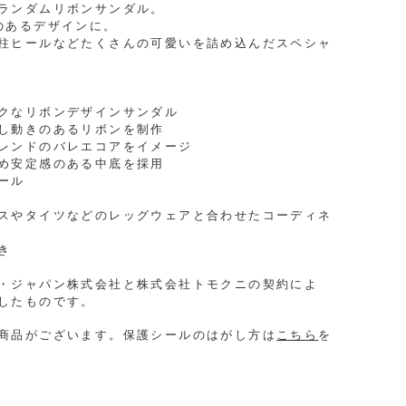
ランダムリボンサンダル。
のあるデザインに。
柱ヒールなどたくさんの可愛いを詰め込んだスペシャ
クなリボンデザインサンダル
し動きのあるリボンを制作
レンドのバレエコアをイメージ
め安定感のある中底を採用
ール
スやタイツなどのレッグウェアと合わせたコーディネ
き
・ジャパン株式会社と株式会社トモクニの契約によ
したものです。
商品がございます。保護シールのはがし方は
こちら
を