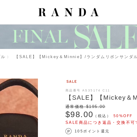
ダル
【SALE】【Mickey＆Minnie】/ランダムリボンサンダ
商品番号 AS35174 C11
【SALE】【Mickey
通常価格 $‌195.00
$‌98.00
（税込）
50%OFF
SALE商品につき返品・交換不可
105ポイント還元