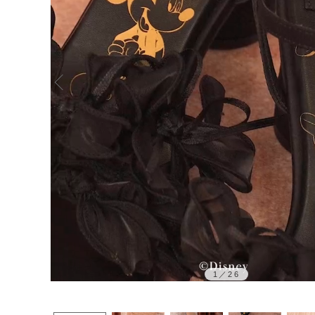
1
／
26