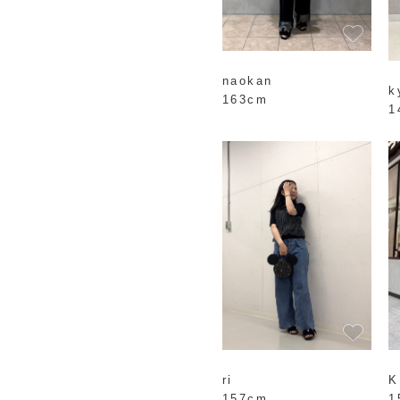
naokan
k
163cm
1
ri
K
157cm
1