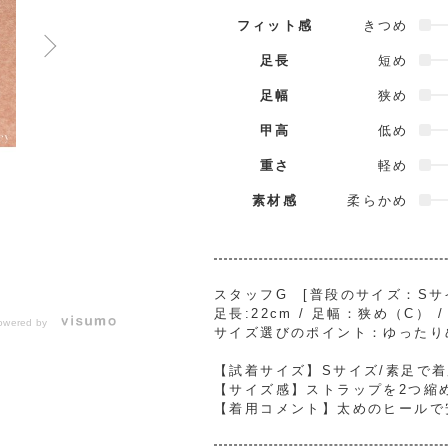
フィット感
きつめ
足長
短め
足幅
狭め
甲高
低め
重さ
軽め
素材感
柔らかめ
スタッフG [普段のサイズ：Sサイズ
足長:22cm / 足幅：狭め（C） 
owered by
サイズ選びのポイント：ゆったり
【試着サイズ】Sサイズ/素足で
【サイズ感】ストラップを2つ縮
【着用コメント】太めのヒールで