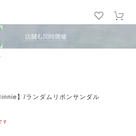
ル
＆Minnie】/ランダムリボンサンダル
です